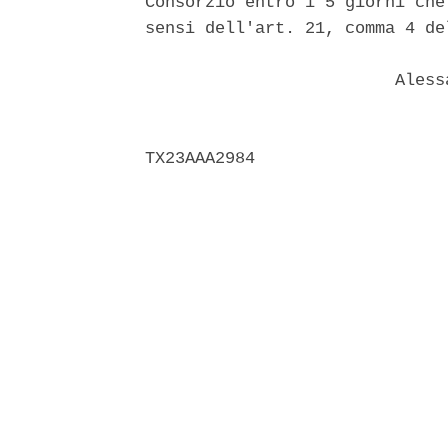
Consorzio entro i 5 giorni che
sensi dell'art. 21, comma 4 de
                         Aless