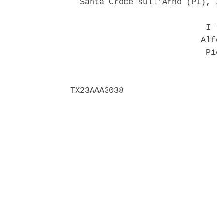
  Santa Croce sull'Arno (PI), 
                            I l
                           Alfo
                            Pie