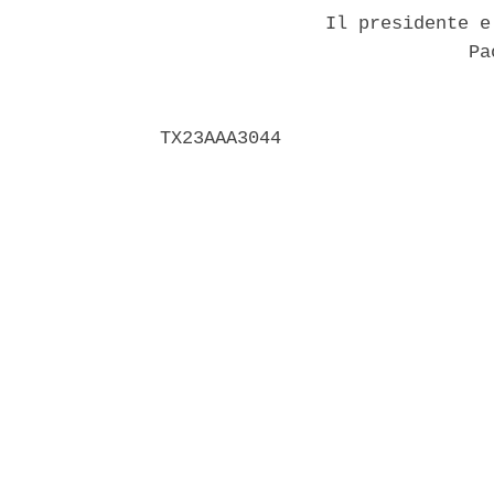
               Il presidente e
                            Pao