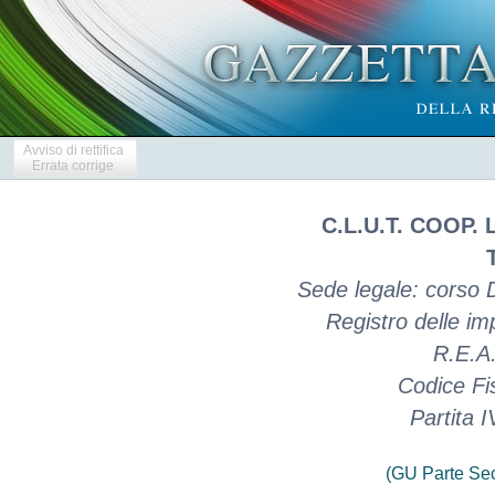
Avviso di rettifica
Errata corrige
C.L.U.T. COOP.
Sede legale: corso D
Registro delle i
R.E.A.
Codice Fi
Partita 
(GU Parte Se