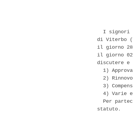
            
  I signori 
di Viterbo (
il giorno 28
il giorno 02
discutere e 
  1) Approva
  2) Rinnovo
  3) Compens
  4) Varie e
  Per partec
statuto. 

            
            