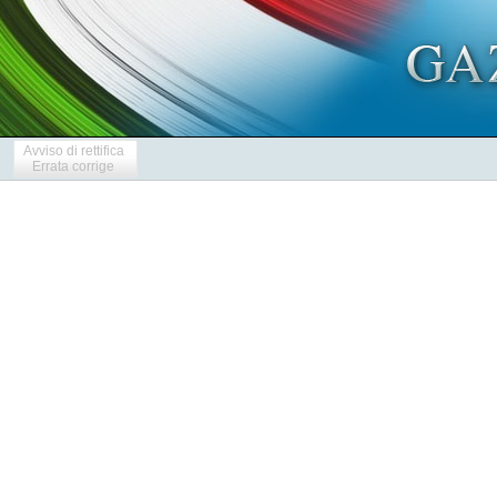
Avviso di rettifica
Errata corrige