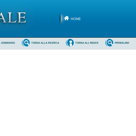
HOME
L SOMMARIO
TORNA ALLA RICERCA
TORNA ALL'INDICE
PERMALINK