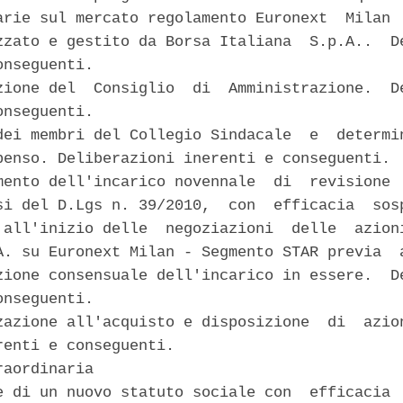
arie sul mercato regolamento Euronext  Milan  
zzato e gestito da Borsa Italiana  S.p.A..  De
nseguenti. 

zione del  Consiglio  di  Amministrazione.  De
nseguenti. 

dei membri del Collegio Sindacale  e  determin
penso. Deliberazioni inerenti e conseguenti. 

mento dell'incarico novennale  di  revisione  
si del D.Lgs n. 39/2010,  con  efficacia  sosp
 all'inizio delle  negoziazioni  delle  azioni
A. su Euronext Milan - Segmento STAR previa  a
zione consensuale dell'incarico in essere.  De
nseguenti. 

zazione all'acquisto e disposizione  di  azion
renti e conseguenti. 

aordinaria 

e di un nuovo statuto sociale con  efficacia  