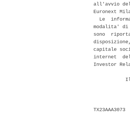
all'avvio de
Euronext Mil
  Le  inform
modalita' di
sono  riport
disposizione
capitale soc
internet  de
Investor Rel
           I
            