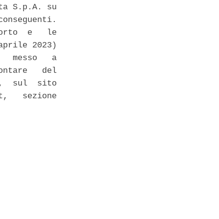
a S.p.A. su

onseguenti. 

rto  e   le

prile 2023)

  messo   a

ntare   del

  sul  sito

,   sezione


