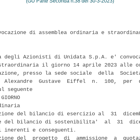
(GU Parte Seconda n.38 del 30-3-2023)
vocazione di assemblea ordinaria e straordinar
a degli Azionisti di Unidata S.p.A. e' convoca
straordinaria il giorno 14 aprile 2023 alle or
azione, presso la sede sociale  della  Societa
  Alexandre  Gustave  Eiffel  n.  100,  per  d
l seguente 

GIORNO 

inaria 

zione del bilancio di esercizio al  31  dicemb
e del bilancio di sostenibilita'  al  31  dice
i inerenti e conseguenti. 

zione del  progetto  di  ammissione  a  quotaz