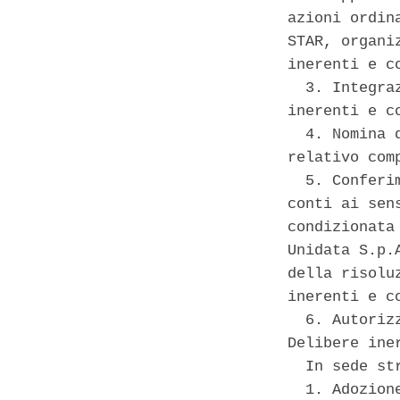
azioni ordin
STAR, organi
inerenti e co
  3. Integra
inerenti e co
  4. Nomina 
relativo com
  5. Conferi
conti ai sen
condizionata
Unidata S.p.
della risolu
inerenti e co
  6. Autoriz
Delibere ine
  In sede str
  1. Adozion