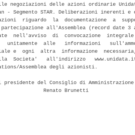
lle negoziazioni delle azioni ordinarie Unidat
an - Segmento STAR. Deliberazioni inerenti e c
azioni  riguardo  la  documentazione  a  suppo
 partecipazione all'Assemblea (record date 3 a
ate  nell'avviso  di  convocazione  integrale 
,  unitamente  alle   informazioni   sull'ammo
iale e  ogni  altra  informazione  necessaria,
lla  Societa'   all'indirizzo   www.unidata.it
ations/Assemblea degli azionisti. 

l presidente del Consiglio di Amministrazione 
               Renato Brunetti 
