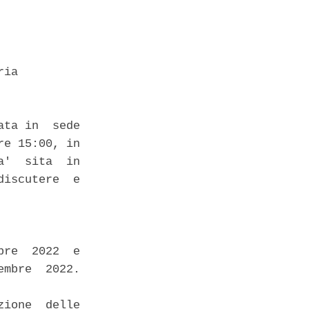
ia 

ta in  sede

e 15:00, in

'  sita  in

iscutere  e

re  2022  e

mbre  2022.

ione  delle
