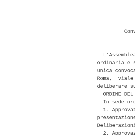
         Con
  L'Assemble
ordinaria e 
unica convoc
Roma,  viale
deliberare su
  ORDINE DEL 
  In sede ord
  1. Approva
presentazion
Deliberazion
  2. Approva