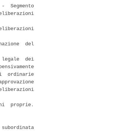
-  Segmento

liberazioni

liberazioni

azione  del

legale  dei

ensivamente

  ordinarie

pprovazione

liberazioni

i  proprie.

subordinata
