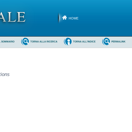
HOME
L SOMMARIO
TORNA ALLA RICERCA
TORNA ALL'INDICE
PERMALINK
tions