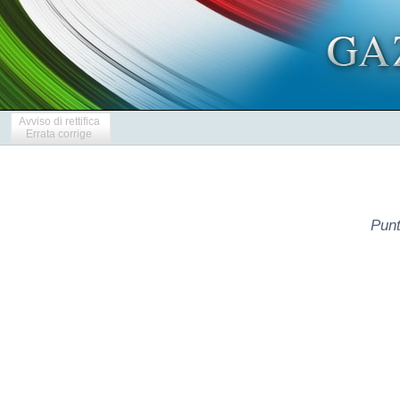
Avviso di rettifica
Errata corrige
Punt