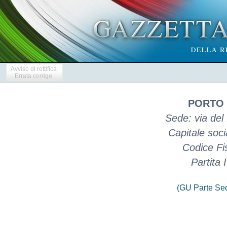
Avviso di rettifica
Errata corrige
PORTO D
Sede: via del 
Capitale soc
Codice Fi
Partita
(GU Parte Se