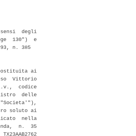
sensi  degli

ge  130")  e

93, n. 385 

ostituita ai

so  Vittorio

.v.,  codice

istro  delle

"Societa'"),

ro soluto ai

icato  nella

nda,  n.  35

 TX23AAB2762
