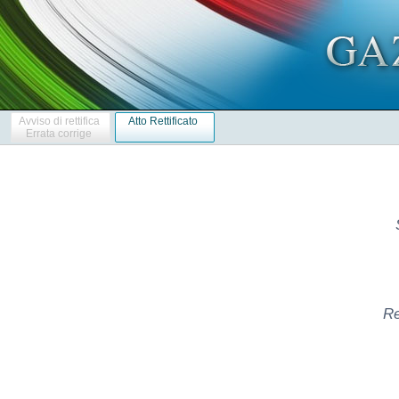
Avviso di rettifica
Atto Rettificato
Errata corrige
Re