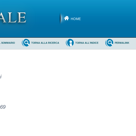
HOME
L SOMMARIO
TORNA ALLA RICERCA
TORNA ALL'INDICE
PERMALINK
i
969