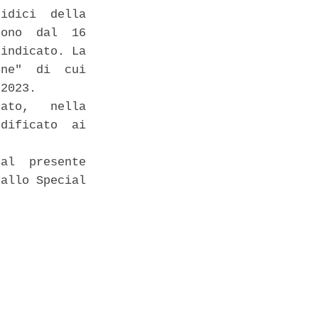
idici  della

ono  dal  16

indicato. La

ne"  di  cui

2023. 

ato,   nella

dificato  ai

al  presente

allo Special
