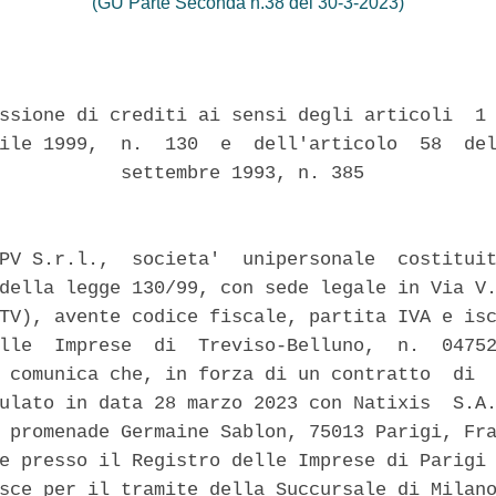
(GU Parte Seconda n.38 del 30-3-2023)
ssione di crediti ai sensi degli articoli  1 
ile 1999,  n.  130  e  dell'articolo  58  del
           settembre 1993, n. 385 

PV S.r.l.,  societa'  unipersonale  costituit
della legge 130/99, con sede legale in Via V.
TV), avente codice fiscale, partita IVA e isc
lle  Imprese  di  Treviso-Belluno,  n.  04752
 comunica che, in forza di un contratto  di  
ulato in data 28 marzo 2023 con Natixis  S.A.
 promenade Germaine Sablon, 75013 Parigi, Fra
e presso il Registro delle Imprese di Parigi 
sce per il tramite della Succursale di Milano