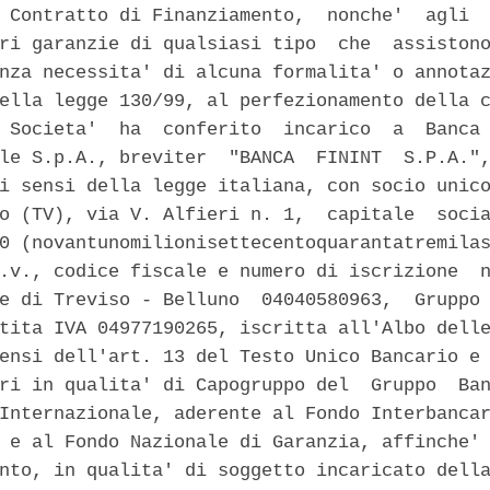
 Contratto di Finanziamento,  nonche'  agli  
ri garanzie di qualsiasi tipo  che  assistono
nza necessita' di alcuna formalita' o annotaz
ella legge 130/99, al perfezionamento della c
 Societa'  ha  conferito  incarico  a  Banca 
le S.p.A., breviter  "BANCA  FININT  S.P.A.",
i sensi della legge italiana, con socio unico
o (TV), via V. Alfieri n. 1,  capitale  socia
0 (novantunomilionisettecentoquarantatremilas
.v., codice fiscale e numero di iscrizione  n
e di Treviso - Belluno  04040580963,  Gruppo 
tita IVA 04977190265, iscritta all'Albo delle
ensi dell'art. 13 del Testo Unico Bancario e 
ri in qualita' di Capogruppo del  Gruppo  Ban
Internazionale, aderente al Fondo Interbancar
 e al Fondo Nazionale di Garanzia, affinche' 
nto, in qualita' di soggetto incaricato della