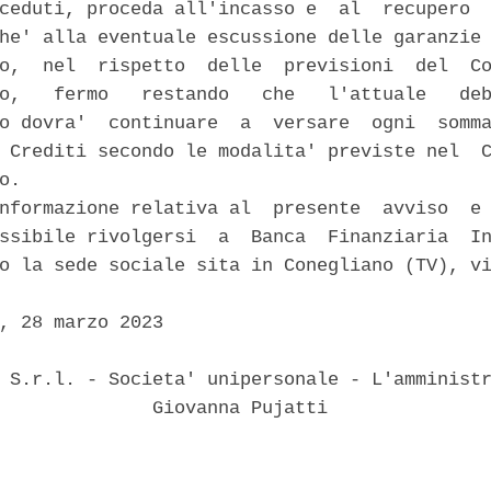
ceduti, proceda all'incasso e  al  recupero  
he' alla eventuale escussione delle garanzie 
o,  nel  rispetto  delle  previsioni  del  Co
o,   fermo   restando   che   l'attuale   deb
o dovra'  continuare  a  versare  ogni  somma
 Crediti secondo le modalita' previste nel  C
o. 

nformazione relativa al  presente  avviso  e 
ssibile rivolgersi  a  Banca  Finanziaria  In
o la sede sociale sita in Conegliano (TV), vi
, 28 marzo 2023 

 S.r.l. - Societa' unipersonale - L'amministr
              Giovanna Pujatti 
