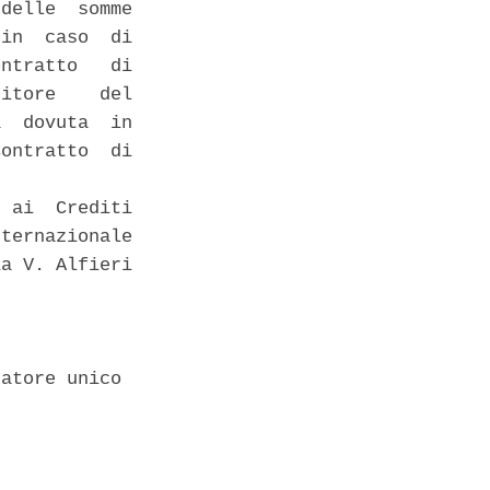
delle  somme

in  caso  di

ntratto   di

itore    del

  dovuta  in

ontratto  di

 ai  Crediti

ternazionale

a V. Alfieri

atore unico 
