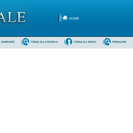
HOME
L SOMMARIO
TORNA ALLA RICERCA
TORNA ALL'INDICE
PERMALINK