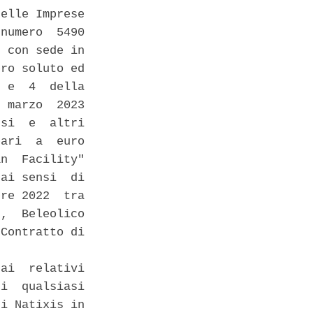
elle Imprese

numero  5490

 con sede in

ro soluto ed

 e  4  della

 marzo  2023

si  e  altri

ari  a  euro

n  Facility"

ai sensi  di

re 2022  tra

,  Beleolico

Contratto di

ai  relativi

i  qualsiasi

i Natixis in
