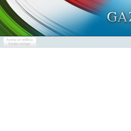
Avviso di rettifica
Errata corrige