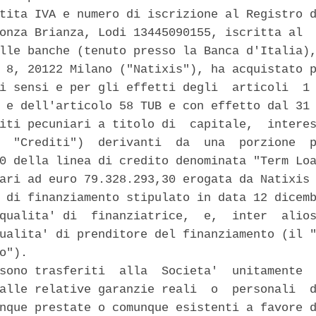
tita IVA e numero di iscrizione al Registro d
onza Brianza, Lodi 13445090155, iscritta al  
lle banche (tenuto presso la Banca d'Italia),
 8, 20122 Milano ("Natixis"), ha acquistato p
i sensi e per gli effetti degli  articoli  1 
 e dell'articolo 58 TUB e con effetto dal 31 
iti pecuniari a titolo di  capitale,  interes
  "Crediti")  derivanti  da  una  porzione  p
0 della linea di credito denominata "Term Loa
ari ad euro 79.328.293,30 erogata da Natixis 
 di finanziamento stipulato in data 12 dicemb
qualita' di  finanziatrice,  e,  inter  alios
ualita' di prenditore del finanziamento (il "
o"). 

sono trasferiti  alla  Societa'  unitamente  
alle relative garanzie reali  o  personali  d
nque prestate o comunque esistenti a favore d