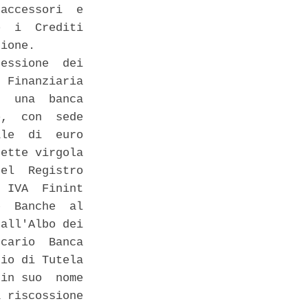
accessori  e

  i  Crediti

ione. 

essione  dei

 Finanziaria

  una  banca

,  con  sede

le  di  euro

ette virgola

el  Registro

 IVA  Finint

  Banche  al

all'Albo dei

cario  Banca

io di Tutela

in suo  nome

 riscossione
