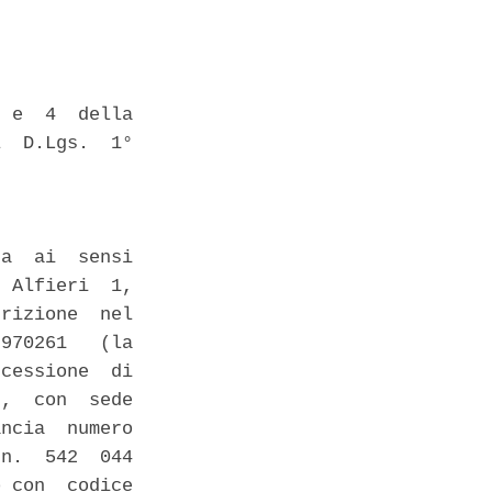
 e  4  della

  D.Lgs.  1°

a  ai  sensi

 Alfieri  1,

rizione  nel

970261   (la

cessione  di

,  con  sede

ncia  numero

n.  542  044

 con  codice
