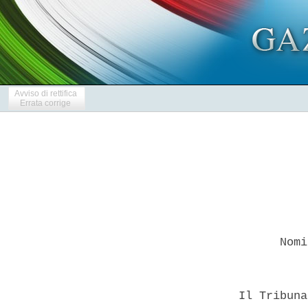
Avviso di rettifica
Errata corrige
        Nomi
  Il Tribuna