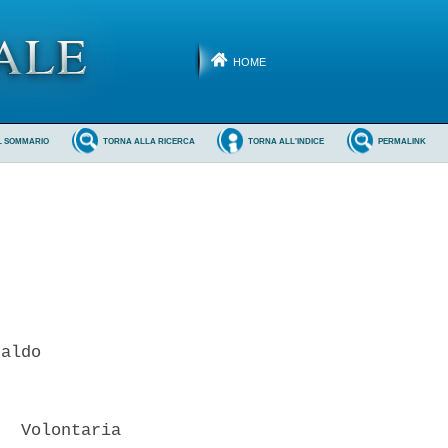
HOME
L SOMMARIO
TORNA ALLA RICERCA
TORNA ALL'INDICE
PERMALINK
aldo 

  Volontaria
