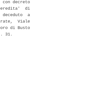
 con decreto

eredita'  di

 deceduto  a

rate,  Viale

oro di Busto

. 31. 
