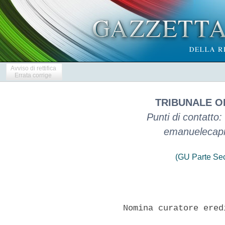
Avviso di rettifica
Errata corrige
TRIBUNALE O
Punti di contatto:
emanuelecapr
(GU Parte Se
          Nomina curatore ered