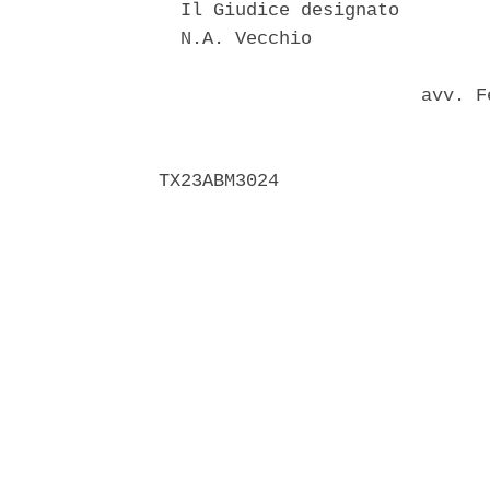
  Il Giudice designato 

  N.A. Vecchio 

                        avv. F