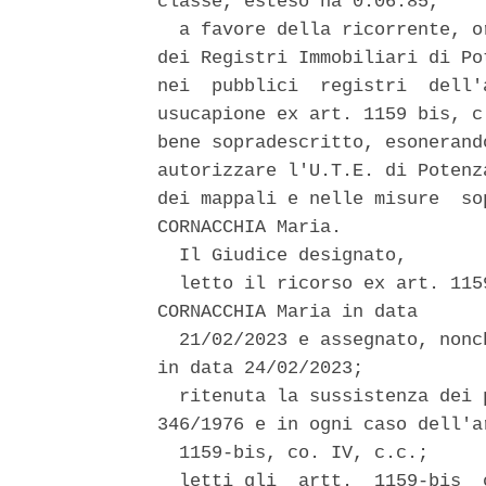
classe, esteso ha 0.06.85, 

  a favore della ricorrente, o
dei Registri Immobiliari di Po
nei  pubblici  registri  dell'
usucapione ex art. 1159 bis, c
bene sopradescritto, esonerand
autorizzare l'U.T.E. di Potenz
dei mappali e nelle misure  so
CORNACCHIA Maria. 

  Il Giudice designato, 

  letto il ricorso ex art. 115
CORNACCHIA Maria in data 

  21/02/2023 e assegnato, nonc
in data 24/02/2023; 

  ritenuta la sussistenza dei 
346/1976 e in ogni caso dell'ar
  1159-bis, co. IV, c.c.; 

  letti gli  artt.  1159-bis  