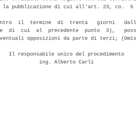
 la pubblicazione di cui all'art. 23, co.  5 
ntro  il  termine  di  trenta   giorni   dall
e  di  cui  al  precedente  punto  3),   poss
ventuali opposizioni da parte di terzi; (Omis
   Il responsabile unico del procedimento 

             ing. Alberto Carli 
