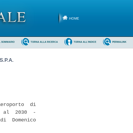
HOME
L SOMMARIO
TORNA ALLA RICERCA
TORNA ALL'INDICE
PERMALINK
.P.A.
eroporto  di

 al  2030  -

di  Domenico
