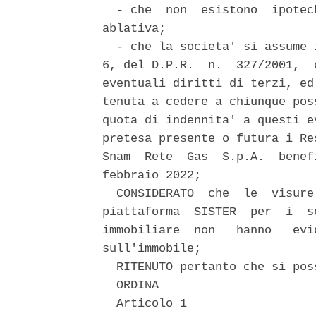
  - che  non  esistono  ipotec
ablativa; 

  - che la societa' si assume 
6, del D.P.R.  n.  327/2001,  
eventuali diritti di terzi, ed
tenuta a cedere a chiunque pos
quota di indennita' a questi e
pretesa presente o futura i Re
Snam  Rete  Gas  S.p.A.  benef
febbraio 2022; 

  CONSIDERATO  che  le  visure
piattaforma  SISTER  per  i  s
immobiliare  non   hanno   evi
sull'immobile; 

  RITENUTO pertanto che si pos
  ORDINA 

  Articolo 1 
