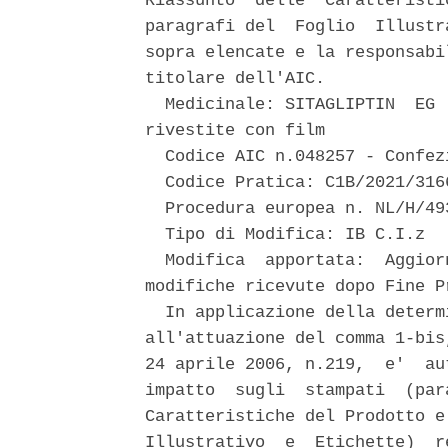
Riassunto  delle  Caratteristi
paragrafi del  Foglio  Illustr
sopra elencate e la responsabi
titolare dell'AIC. 

  Medicinale: SITAGLIPTIN  EG 
rivestite con film 

  Codice AIC n.048257 - Confezi
  Codice Pratica: C1B/2021/3166
  Procedura europea n. NL/H/49
  Tipo di Modifica: IB C.I.z 

  Modifica  apportata:  Aggior
modifiche ricevute dopo Fine P
  In applicazione della determ
all'attuazione del comma 1-bis
24 aprile 2006, n.219,  e'  au
impatto  sugli  stampati  (par
Caratteristiche del Prodotto e
Illustrativo  e  Etichette)  r