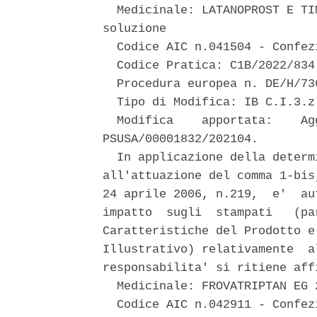
  Medicinale: LATANOPROST E TI
soluzione 

  Codice AIC n.041504 - Confezi
  Codice Pratica: C1B/2022/834 
  Procedura europea n. DE/H/73
  Tipo di Modifica: IB C.I.3.z 
  Modifica    apportata:    Ag
PSUSA/00001832/202104. 

  In applicazione della determ
all'attuazione del comma 1-bis
24 aprile 2006, n.219,  e'  au
impatto  sugli  stampati   (pa
Caratteristiche del Prodotto e
Illustrativo) relativamente  a
responsabilita' si ritiene aff
  Medicinale: FROVATRIPTAN EG 
  Codice AIC n.042911 - Confezi