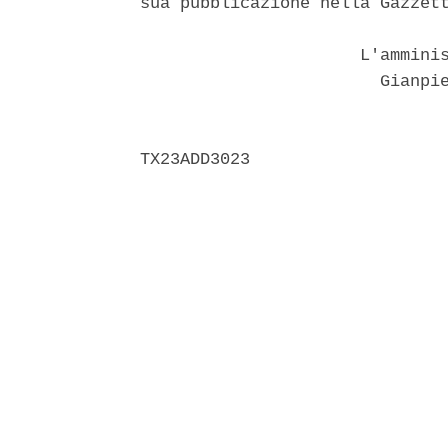
sua pubblicazione nella Gazzett
                      L'amminis
                        Gianpie