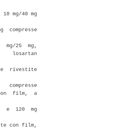
 10 mg/40 mg

g  compresse

  mg/25  mg,

    losartan

e  rivestite

   compresse

on  film,  a

  e  120  mg

te con film,
