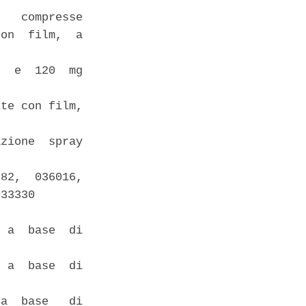
   compresse

on  film,  a

  e  120  mg

te con film,

zione  spray

82,  036016,

33330 

 a  base  di

 a  base  di

a  base   di
