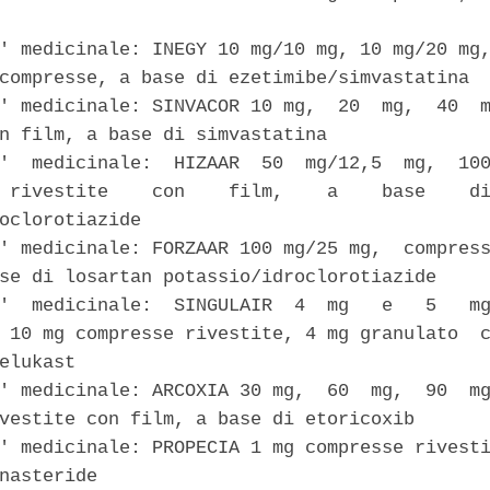
' medicinale: INEGY 10 mg/10 mg, 10 mg/20 mg,
compresse, a base di ezetimibe/simvastatina 

' medicinale: SINVACOR 10 mg,  20  mg,  40  m
n film, a base di simvastatina 

'  medicinale:  HIZAAR  50  mg/12,5  mg,  100
 rivestite    con    film,    a    base    di
oclorotiazide 

' medicinale: FORZAAR 100 mg/25 mg,  compress
se di losartan potassio/idroclorotiazide 

'  medicinale:  SINGULAIR  4  mg   e   5   mg
 10 mg compresse rivestite, 4 mg granulato  c
elukast 

' medicinale: ARCOXIA 30 mg,  60  mg,  90  mg
vestite con film, a base di etoricoxib 

' medicinale: PROPECIA 1 mg compresse rivesti
nasteride 
