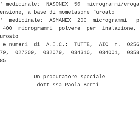
' medicinale:  NASONEX  50  microgrammi/eroga
ensione, a base di mometasone furoato 

'  medicinale:  ASMANEX  200  microgrammi   p
 400  microgrammi  polvere  per  inalazione, 
uroato 

 e numeri  di  A.I.C.:  TUTTE,  AIC  n.  0256
79,  027209,  032079,  034310,  034001,  0358
85 

           Un procuratore speciale 

            dott.ssa Paola Berti 
