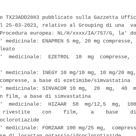
o TX23ADD2883 pubblicato sulla Gazzetta Uffic
l 25-03-2023, relativo al Grouping di una  va
Procedura europea: NL/H/xxxx/IA/757/G, la' do
' medicinale: ENAPREN 5 mg, 20 mg compresse, 
leato 

'  medicinale:  EZETROL  10  mg  compresse,  
' medicinale: INEGY 10 mg/10 mg, 10 mg/20 mg,
compresse, a base di ezetimibe/simvastatina 

' medicinale: SINVACOR 10 mg,  20  mg,  40  m
n film, a base di simvastatina 

'  medicinale:  HIZAAR  50  mg/12,5  mg,  100
 rivestite    con    film,    a    base    di
oclorotiazide 

' medicinale: FORZAAR 100 mg/25 mg,  compress
se di losartan potassio/idroclorotiazide 
