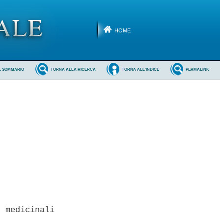
HOME
L SOMMARIO
TORNA ALLA RICERCA
TORNA ALL'INDICE
PERMALINK
 medicinali 
