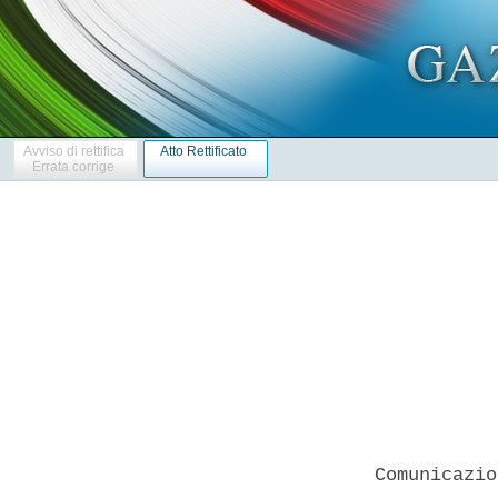
Avviso di rettifica
Atto Rettificato
Errata corrige
 Comunicazio