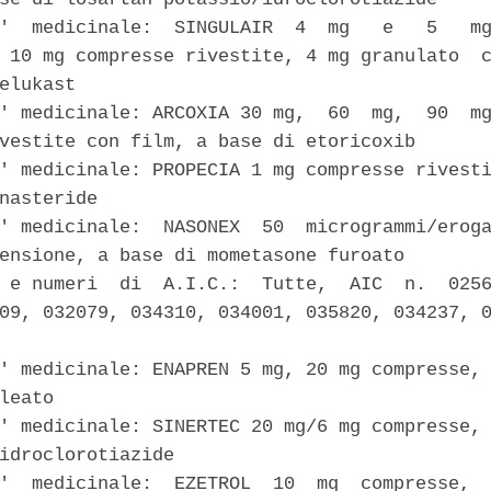
'  medicinale:  SINGULAIR  4  mg   e   5   mg
 10 mg compresse rivestite, 4 mg granulato  c
elukast 

' medicinale: ARCOXIA 30 mg,  60  mg,  90  mg
vestite con film, a base di etoricoxib 

' medicinale: PROPECIA 1 mg compresse rivesti
nasteride 

' medicinale:  NASONEX  50  microgrammi/eroga
ensione, a base di mometasone furoato 

 e numeri  di  A.I.C.:  Tutte,  AIC  n.  0256
09, 032079, 034310, 034001, 035820, 034237, 0
' medicinale: ENAPREN 5 mg, 20 mg compresse, 
leato 

' medicinale: SINERTEC 20 mg/6 mg compresse, 
idroclorotiazide 

'  medicinale:  EZETROL  10  mg  compresse,  