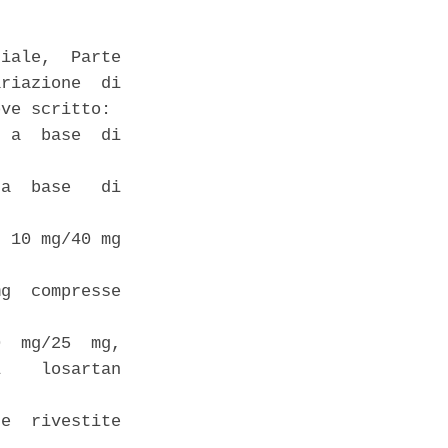
iale,  Parte

riazione  di

ve scritto: 

 a  base  di

a  base   di

 10 mg/40 mg

g  compresse

  mg/25  mg,

    losartan

e  rivestite
