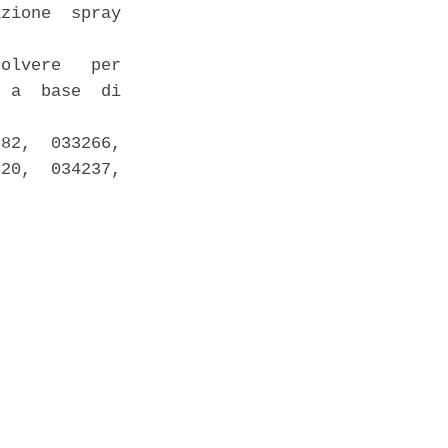
zione  spray

olvere   per

 a  base  di

82,  033266,

20,  034237,
