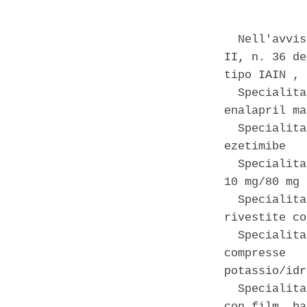
  Nell'avvis
II, n. 36 de
tipo IAIN , 
  Specialita
enalapril ma
  Specialita
ezetimibe 

  Specialita
10 mg/80 mg 
  Specialita
rivestite co
  Specialita
compresse   
potassio/idr
  Specialita
con film, ba