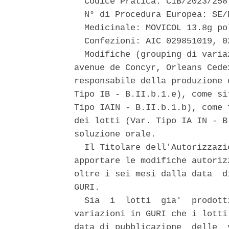
  Codice Pratica: C1B/2023/258 
  N° di Procedura Europea: SE/
  Medicinale: MOVICOL 13.8g po
  Confezioni: AIC 029851019, 0
  Modifiche (grouping di varia
avenue de Concyr, Orleans Cede
responsabile della produzione 
Tipo IB - B.II.b.1.e), come si
Tipo IAIN - B.II.b.1.b), come 
dei lotti (Var. Tipo IA IN - B
soluzione orale. 

  Il Titolare dell'Autorizzazi
apportare le modifiche autoriz
oltre i sei mesi dalla data  d
GURI. 

  Sia  i  lotti  gia'  prodott
variazioni in GURI che i lotti
data di pubblicazione  delle  