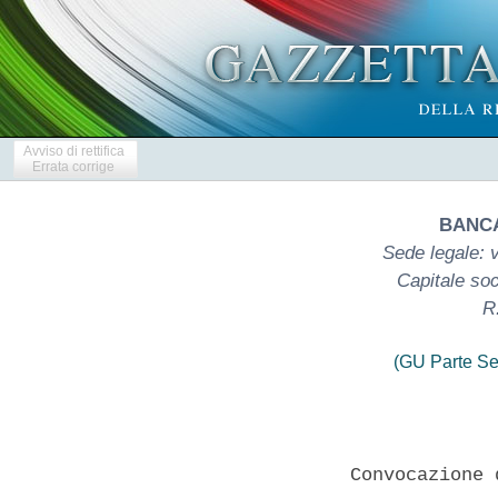
Avviso di rettifica
Errata corrige
BANCA
Sede legale: 
Capitale soc
R
(GU Parte Se
                 Convocazione 