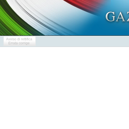
Avviso di rettifica
Errata corrige