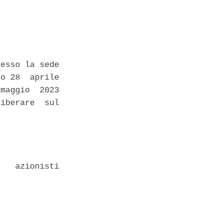
esso la sede

o 28  aprile

maggio  2023

iberare  sul

 

   azionisti
