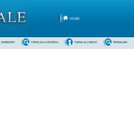
HOME
L SOMMARIO
TORNA ALLA RICERCA
TORNA ALL'INDICE
PERMALINK