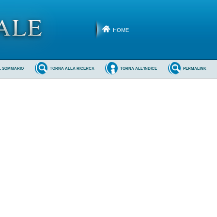
HOME
L SOMMARIO
TORNA ALLA RICERCA
TORNA ALL'INDICE
PERMALINK