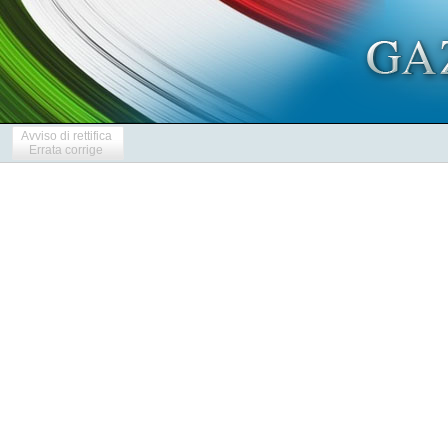
Avviso di rettifica
Errata corrige