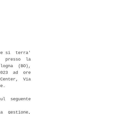


e si  terra'

  presso  la

logna  (BO),

023  ad  ore

Center,  Via

e. 

ul  seguente

a  gestione,
