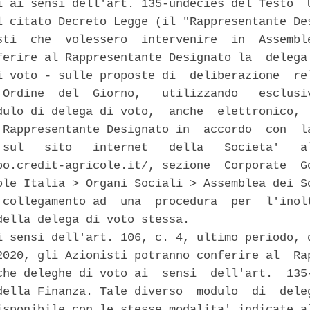
i ai sensi dell'art. 135-undecies del Testo  U
l citato Decreto Legge (il "Rappresentante Des
sti  che  volessero  intervenire  in  Assemble
ferire al Rappresentante Designato la  delega 
i voto - sulle proposte di  deliberazione  rel
'Ordine  del  Giorno,   utilizzando   esclusiv
dulo di delega di voto,  anche  elettronico,  
 Rappresentante Designato in  accordo  con  la
 sul   sito   internet   della   Societa'   al
po.credit-agricole.it/, sezione  Corporate  Go
ole Italia > Organi Sociali > Assemblea dei So
 collegamento ad  una  procedura  per  l'inolt
della delega di voto stessa. 

i sensi dell'art. 106, c. 4, ultimo periodo, d
2020, gli Azionisti potranno conferire al  Rap
che deleghe di voto ai  sensi  dell'art.  135-
della Finanza. Tale diverso  modulo  di  deleg
isponibile con le stesse modalita' indicate al