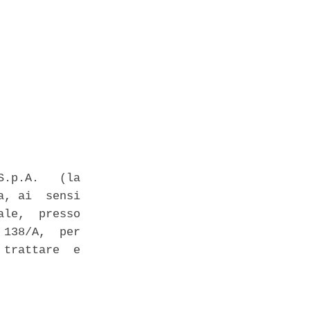
.p.A.   (la

, ai  sensi

le,  presso

138/A,  per

trattare  e
