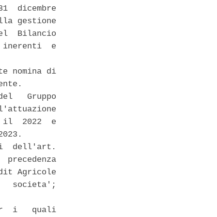
1  dicembre

la gestione

l  Bilancio

inerenti  e

e nomina di

nte. 

el   Gruppo

'attuazione

il  2022  e

023. 

  dell'art.

 precedenza

it Agricole

  societa';

  i   quali
