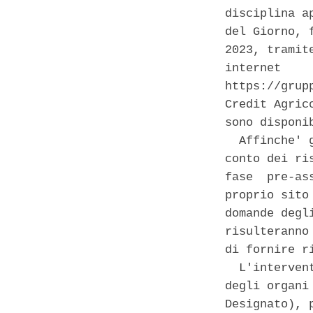
disciplina a
del Giorno, 
2023, tramit
internet    
https://grup
Credit Agric
sono disponi
  Affinche' 
conto dei ri
fase  pre-as
proprio sito
domande degl
risulteranno
di fornire r
  L'interven
degli organi
Designato), 