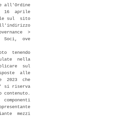
 all'Ordine

 16  aprile

e sul  sito

l'indirizzo

vernance  >

 Soci,  ove

to  tenendo

late  nella

licare  sul

poste  alle

  2023  che

 si riserva

 contenuto. 

 componenti

presentante

ante  mezzi
