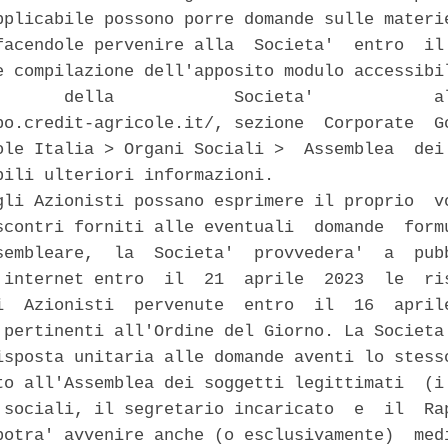
pplicabile possono porre domande sulle materie
facendole pervenire alla  Societa'  entro  il 
e compilazione dell'apposito modulo accessibil
       della            Societa'            al
po.credit-agricole.it/, sezione  Corporate  Go
ole Italia > Organi Sociali >  Assemblea  dei 
bili ulteriori informazioni. 

gli Azionisti possano esprimere il proprio  vo
scontri forniti alle eventuali  domande  formu
sembleare,  la  Societa'  provvedera'  a  pubb
 internet entro  il  21  aprile  2023  le  ris
i  Azionisti  pervenute  entro  il  16  aprile
 pertinenti all'Ordine del Giorno. La Societa'
isposta unitaria alle domande aventi lo stesso
to all'Assemblea dei soggetti legittimati  (i 
 sociali, il segretario incaricato  e  il  Rap
potra' avvenire anche (o esclusivamente)  medi