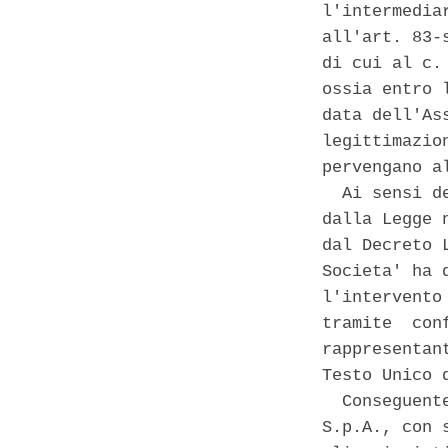
l'intermedia
all'art. 83-
di cui al c.
ossia entro 
data dell'As
legittimazio
pervengano a
  Ai sensi d
dalla Legge 
dal Decreto 
Societa' ha 
l'intervento
tramite  con
rappresentan
Testo Unico d
  Conseguent
S.p.A., con 