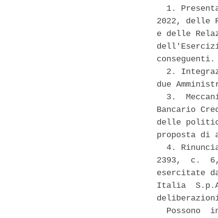
  1. Present
2022, delle 
e delle Rela
dell'Eserciz
conseguenti. 
  2. Integra
due Amminist
  3.  Meccan
Bancario Cre
delle politi
proposta di 
  4. Rinunci
2393,  c.  6
esercitate d
Italia  S.p.
deliberazion
  Possono  i