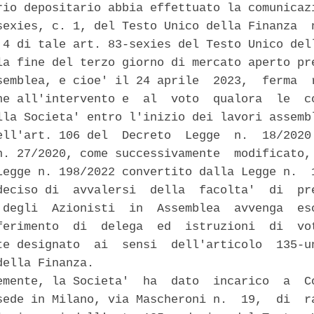
rio depositario abbia effettuato la comunicazi
sexies, c. 1, del Testo Unico della Finanza  n
 4 di tale art. 83-sexies del Testo Unico dell
la fine del terzo giorno di mercato aperto pre
semblea, e cioe' il 24 aprile  2023,  ferma  r
ne all'intervento e  al  voto  qualora  le  co
lla Societa' entro l'inizio dei lavori assembl
ell'art. 106 del  Decreto  Legge  n.  18/2020 
n. 27/2020, come successivamente  modificato, 
Legge n. 198/2022 convertito dalla Legge n.  1
deciso di  avvalersi  della  facolta'  di  pre
 degli  Azionisti  in  Assemblea  avvenga  esc
ferimento  di  delega  ed  istruzioni  di  vot
te designato  ai  sensi  dell'articolo  135-un
ella Finanza. 

emente, la Societa'  ha  dato  incarico  a  Co
sede in Milano, via Mascheroni n.  19,  di  ra