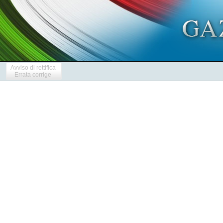
Avviso di rettifica
Errata corrige