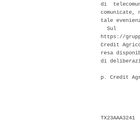
di  telecomu
comunicate, 
tale evenienz
  Sul       
https://grup
Credit Agric
resa disponi
di deliberaz
p. Credit Ag
            
            