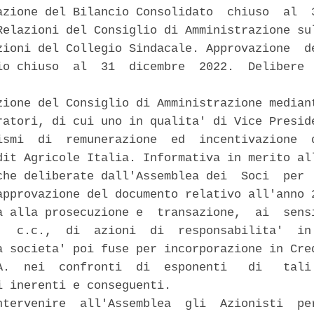
azione del Bilancio Consolidato  chiuso  al  3
Relazioni del Consiglio di Amministrazione sul
zioni del Collegio Sindacale. Approvazione  de
io chiuso  al  31  dicembre  2022.  Delibere  


zione del Consiglio di Amministrazione mediant
ratori, di cui uno in qualita' di Vice Preside
ismi  di  remunerazione  ed  incentivazione  d
dit Agricole Italia. Informativa in merito all
che deliberate dall'Assemblea dei  Soci  per  
approvazione del documento relativo all'anno 2
a alla prosecuzione e  transazione,  ai  sensi
,  c.c.,  di  azioni  di  responsabilita'  in 
a societa' poi fuse per incorporazione in Cred
A.  nei  confronti  di  esponenti   di   tali 
i inerenti e conseguenti. 

ntervenire  all'Assemblea  gli  Azionisti  per