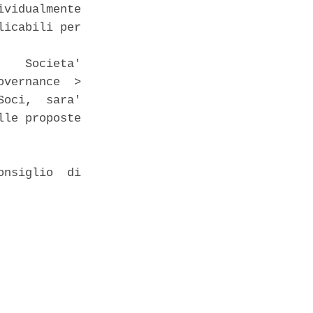
vidualmente

icabili per

   Societa'

vernance  >

oci,  sara'

le proposte

nsiglio  di
