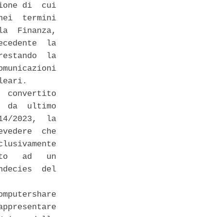
one di  cui

ei  termini

a  Finanza,

cedente  la

estando  la

municazioni

eari. 

 convertito

 da  ultimo

4/2023,  la

vedere  che

lusivamente

o   ad   un

decies  del

mputershare

ppresentare
