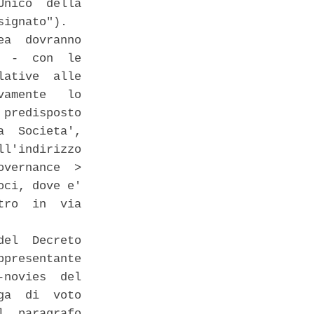
nico  della

ignato"). 

a  dovranno

 -  con  le

ative  alle

amente   lo

predisposto

  Societa',

l'indirizzo

vernance  >

ci, dove e'

ro  in  via

el  Decreto

presentante

novies  del

a  di  voto

  paragrafo
