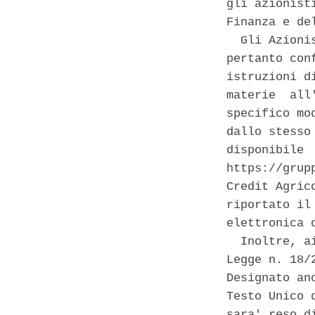
gli azionist
Finanza e de
  Gli Azioni
pertanto con
istruzioni d
materie  all
specifico mo
dallo stesso
disponibile 
https://grup
Credit Agric
riportato il
elettronica 
  Inoltre, a
Legge n. 18/
Designato an
Testo Unico 
sara' reso d