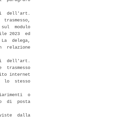
  dell'art.

 trasmesso,

sul  modulo

le 2023  ed

La  delega,

  relazione

  dell'art.

  trasmesso

to internet

 lo  stesso

arimenti  o

  di  posta

iste  dalla
