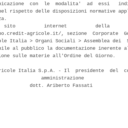
nicazione  con  le  modalita'  ad  essi   indi
nel rispetto delle disposizioni normative appl
a. 

  sito          internet          della       
po.credit-agricole.it/, sezione  Corporate  Go
ole Italia > Organi Sociali > Assemblea dei  S
bile al pubblico la documentazione inerente al
ione sulle materie all'Ordine del Giorno. 

ricole Italia S.p.A. - Il  presidente  del  co
               amministrazione 

           dott. Ariberto Fassati 
