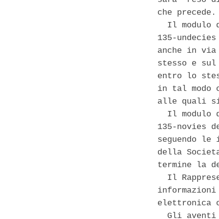
che precede. 
  Il modulo 
135-undecies
anche in via
stesso e sul
entro lo ste
in tal modo 
alle quali s
  Il modulo 
135-novies d
seguendo le 
della Societ
termine la d
  Il Rappres
informazioni
elettronica 
  Gli aventi