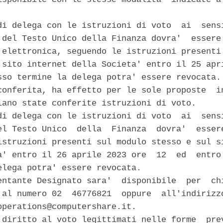


di delega con le istruzioni di voto  ai  sensi
 del Testo Unico della Finanza dovra'  essere 
 elettronica, seguendo le istruzioni presenti 
 sito internet della Societa' entro il 25 apri
sso termine la delega potra' essere revocata. 
conferita, ha effetto per le sole proposte  in
iano state conferite istruzioni di voto. 

di delega con le istruzioni di voto  ai  sensi
el Testo Unico  della  Finanza  dovra'  essere
istruzioni presenti sul modulo stesso e sul si
a' entro il 26 aprile 2023 ore  12  ed  entro 
elega potra' essere revocata. 

entante Designato sara'  disponibile  per  chi
 al numero 02  46776821  oppure  all'indirizzo
operations@computershare.it. 

 diritto al voto legittimati nelle forme  prev