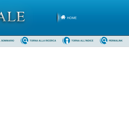
HOME
L SOMMARIO
TORNA ALLA RICERCA
TORNA ALL'INDICE
PERMALINK