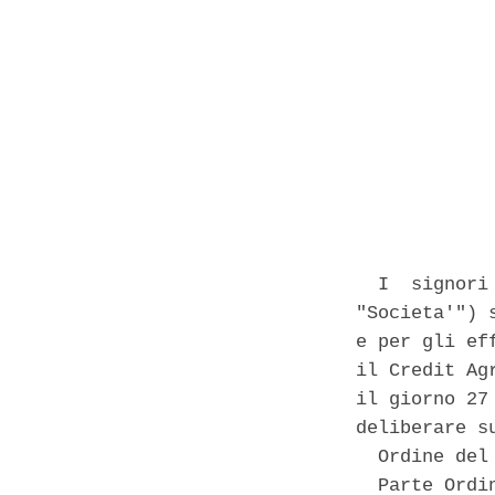
            
  I  signori
"Societa'") 
e per gli ef
il Credit Ag
il giorno 27
deliberare su
  Ordine del 
  Parte Ordin