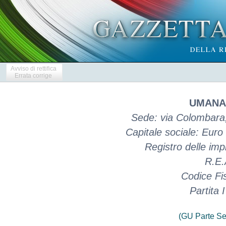
Avviso di rettifica
Errata corrige
UMANA 
Sede: via Colombara,
Capitale sociale: Eur
Registro delle im
R.E.
Codice Fi
Partita
(GU Parte Se