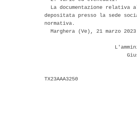
  La documentazione relativa a
depositata presso la sede soci
normativa. 

  Marghera (Ve), 21 marzo 2023 
                       L'ammin
                           Gius