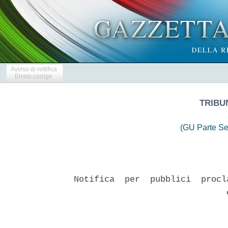
Avviso di rettifica
Errata corrige
TRIBUN
(GU Parte Se
Notifica  per  pubblici  procl
                              e