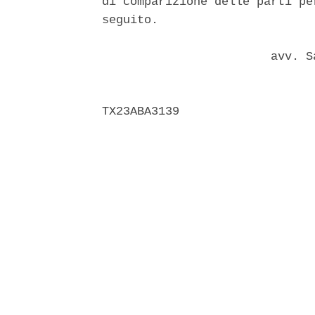
di comparizione delle parti pe
seguito. 

                        avv. S