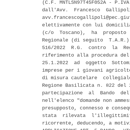
(C.F. MNTLSN97T45F052A - P.IVA
dall'Avv.  Francesco  Gallipol
avv.francescogallipoli@pec.giu
elettivamente con lui domicili
(c/o  Toscano),  ha  proposto 
Regionale (di seguito  T.A.R.)
516/2022  R.G.  contro  la  Re
riferimento alla procedura del
25.1.2022  ad  oggetto  Sottom
imprese per i giovani agricolt
di misura cautelare  collegial
Regione Basilicata n. 822 del 
partecipazione  al  Bando  del
nell'elenco "domande non ammes
presupposto, connesso e conseq
stata  rilevata  l'illegittimi
ricorrente, deducendo, a motiv