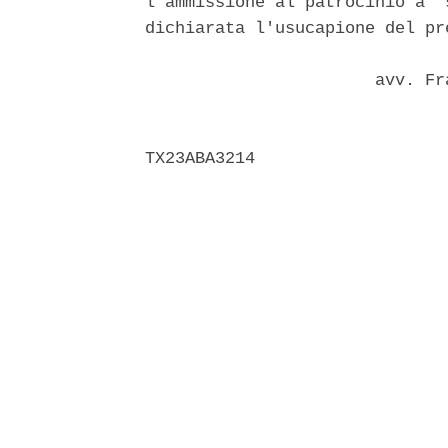
l'ammissione al patrocinio a  
dichiarata l'usucapione del pr
                       avv. Fr