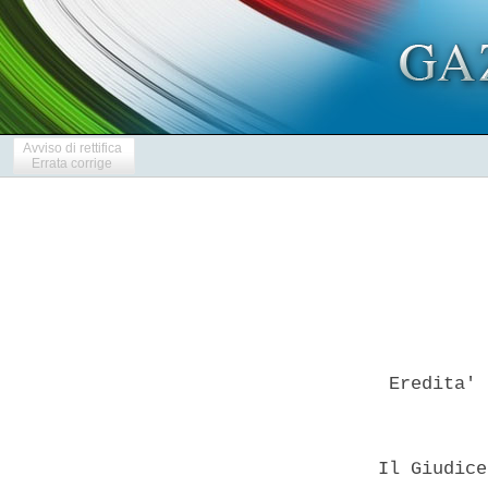
Avviso di rettifica
Errata corrige
   Eredita' 
  Il Giudice