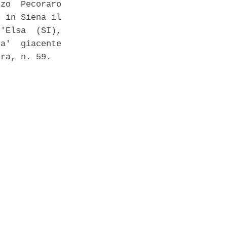
zo  Pecoraro

 in Siena il

'Elsa  (SI),

a'  giacente

ra, n. 59. 
