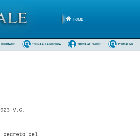
HOME
L SOMMARIO
TORNA ALLA RICERCA
TORNA ALL'INDICE
PERMALINK
023 V.G. 

 decreto del
