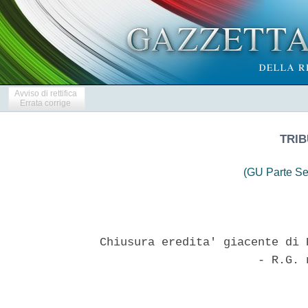
Avviso di rettifica
Errata corrige
TRIB
(GU Parte Se
Chiusura eredita' giacente di 
                       - R.G. 