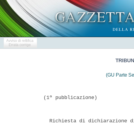
Avviso di rettifica
Errata corrige
TRIBU
(GU Parte Se
(1ª pubblicazione)

  Richiesta di dichiarazione d