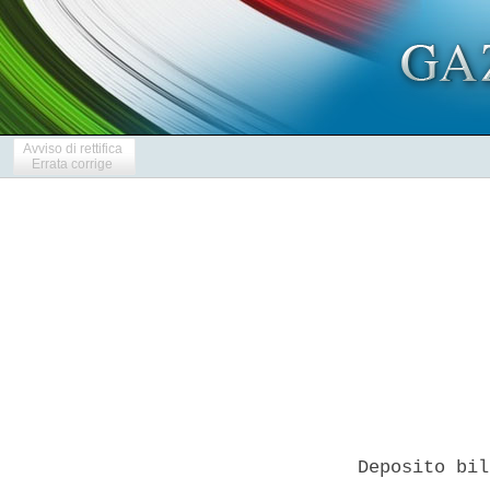
Avviso di rettifica
Errata corrige
Deposito bil