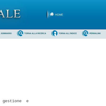
HOME
L SOMMARIO
TORNA ALLA RICERCA
TORNA ALL'INDICE
PERMALINK
 gestione  e
