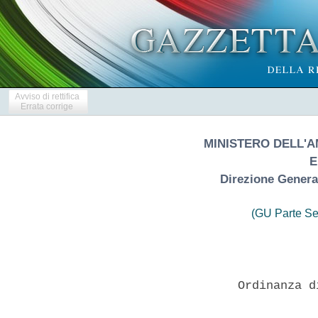
Avviso di rettifica
Errata corrige
MINISTERO DELL'A
E
Direzione General
(GU Parte Se
                   Ordinanza d