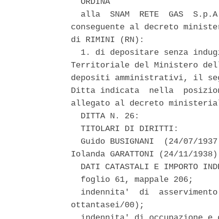
  ORDINA 

  alla  SNAM  RETE  GAS  S.p.A
conseguente al decreto ministe
di RIMINI (RN): 

  1. di depositare senza indug
Territoriale del Ministero del
depositi amministrativi, il se
Ditta indicata  nella  posizio
allegato al decreto ministeria
  DITTA N. 26: 

  TITOLARI DI DIRITTI: 

  Guido BUSIGNANI  (24/07/1937
Iolanda GARATTONI (24/11/1938);
  DATI CATASTALI E IMPORTO IND
  foglio 61, mappale 206; 

  indennita'  di  asservimento
ottantasei/00); 

  indennita' di occupazione e 