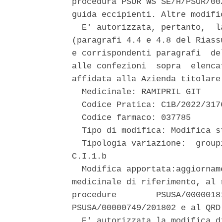
procedura PSUR WS SE/H/PSUR/00
guida eccipienti. Altre modifi
  E' autorizzata, pertanto,  l
(paragrafi 4.4 e 4.8 del Riass
e corrispondenti paragrafi  de
alle confezioni  sopra  elenca
affidata alla Azienda titolare 
  Medicinale: RAMIPRIL GIT 

  Codice Pratica: C1B/2022/3176
  Codice farmaco: 037785 

  Tipo di modifica: Modifica st
  Tipologia variazione:  group
C.I.1.b 

  Modifica apportata:aggiornam
medicinale di riferimento, al 
procedure        PSUSA/0000018
PSUSA/00000749/201802 e al QRD 
  E' autorizzata la modifica d