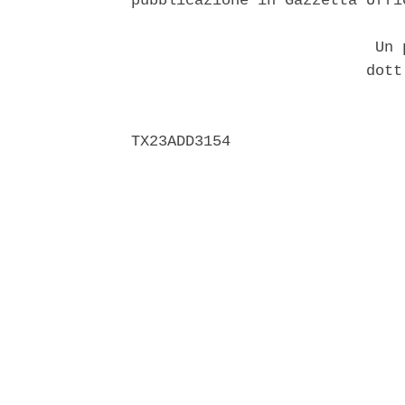
pubblicazione in Gazzetta Uffic
                           Un p
                          dott