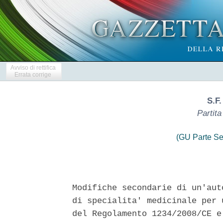
Avviso di rettifica
Errata corrige
S.F
Partit
(GU Parte Se
Modifiche secondarie di un'aut
di specialita' medicinale per 
del Regolamento 1234/2008/CE e