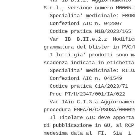
  Var IB B.I.z. Aggiornamento 
S.r.l., versione numero M0005-1
  Specialita' medicinale: FROBE
  Confezioni AIC n. 042807 

  Codice pratica N1B/2023/165 

  Var  IB  B.II.e.2.z  Modific
grammatura del blister in PVC/P
  I lotti gia' prodotti sono m
scadenza indicata in etichetta.
  Specialita' medicinale: RILUZ
  Confezioni AIC n. 041549 

  Codice pratica C1A/2023/71 

  Proc PT/H/2347/001/IA/022 

  Var IAin C.I.3.a Aggiornamen
procedura EMEA/H/C/PSUSA/000026
  Il Titolare AIC deve apporta
di pubblicazione in GU, al RCP
medesima data al  FI.  Sia  i 