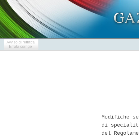
Avviso di rettifica
Errata corrige
Modifiche se
di specialit
del Regolame