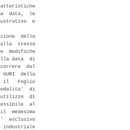
atteristiche

a  data,  le

ustrativo  e

zione  della

alla  stessa

e  modifiche

lla data  di

correre  dal

 GURI  della

 il   Foglio

odalita'  di

utilizzo  di

essibile  al

il  medesimo

'  esclusivo

 industriale
