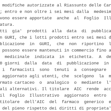
 modifiche autorizzate al Riassunto delle Car
; entro e non oltre i sei mesi dalla  medesim
vono essere apportate  anche  al  Foglio  Ill
atura. 

tti  gia'  prodotti  alla  data  di  pubblica
n GURI, che i lotti prodotti entro sei mesi d
blicazione  in  GURI,  che  non  riportino  l
 possono essere mantenuti in commercio fino a
  medicinale  indicata  in  etichetta.  A  de
0 giorni  dalla  data  di  pubblicazione  in 
 i  farmacisti  sono  tenuti  a  consegnare  
 aggiornato agli utenti, che  scelgono  la  m
rmato cartaceo  o  analogico  o  mediante  l'
ali alternativi. Il titolare  AIC  rende  acc
il  Foglio  Illustrativo  aggiornato  entro  
titolare  dell'AIC  del  farmaco  generico  e
 del pieno rispetto dei diritti di proprieta'