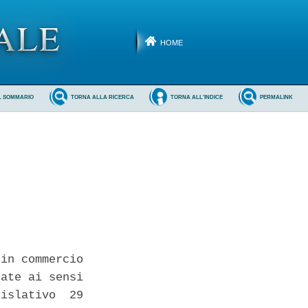
HOME
L SOMMARIO
TORNA ALLA RICERCA
TORNA ALL'INDICE
PERMALINK
in commercio

ate ai sensi

islativo  29
