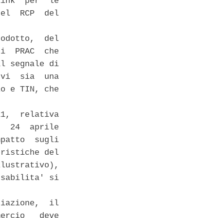
ink  per  le

el  RCP  del

odotto,  del

i  PRAC  che

l segnale di

vi  sia  una

o e TIN, che

1,  relativa

  24  aprile

patto  sugli

ristiche del

lustrativo),

sabilita' si

iazione,  il

ercio   deve
