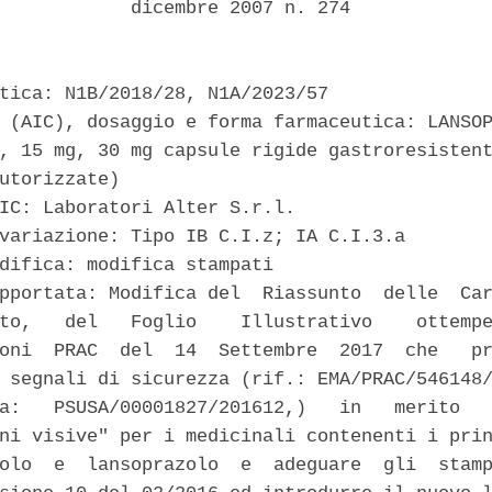
            dicembre 2007 n. 274 

tica: N1B/2018/28, N1A/2023/57 

 (AIC), dosaggio e forma farmaceutica: LANSOP
, 15 mg, 30 mg capsule rigide gastroresistent
utorizzate) 

IC: Laboratori Alter S.r.l. 

variazione: Tipo IB C.I.z; IA C.I.3.a 

difica: modifica stampati 

pportata: Modifica del  Riassunto  delle  Car
to,   del   Foglio    Illustrativo    ottempe
oni  PRAC  del  14  Settembre  2017  che   pr
 segnali di sicurezza (rif.: EMA/PRAC/546148/
a:   PSUSA/00001827/201612,)   in   merito   
ni visive" per i medicinali contenenti i prin
olo  e  lansoprazolo  e  adeguare  gli  stamp