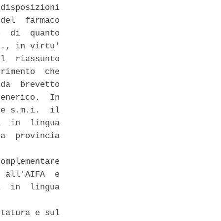
disposizioni

del  farmaco

  di  quanto

., in virtu'

l  riassunto

rimento  che

da  brevetto

enerico.  In

e s.m.i.  il

  in  lingua

a  provincia

omplementare

 all'AIFA  e

  in  lingua

tatura e sul
