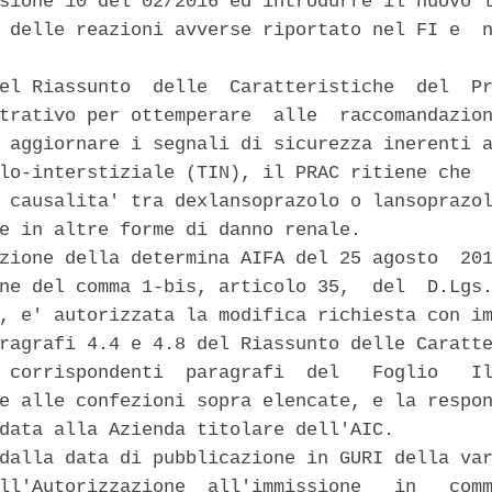
sione 10 del 02/2016 ed introdurre il nuovo l
 delle reazioni avverse riportato nel FI e  n
el Riassunto  delle  Caratteristiche  del  Pr
trativo per ottemperare  alle  raccomandazion
 aggiornare i segnali di sicurezza inerenti a
lo-interstiziale (TIN), il PRAC ritiene che  
 causalita' tra dexlansoprazolo o lansoprazol
e in altre forme di danno renale. 

zione della determina AIFA del 25 agosto  201
ne del comma 1-bis, articolo 35,  del  D.Lgs.
, e' autorizzata la modifica richiesta con im
ragrafi 4.4 e 4.8 del Riassunto delle Caratte
 corrispondenti  paragrafi  del   Foglio   Il
e alle confezioni sopra elencate, e la respon
data alla Azienda titolare dell'AIC. 

dalla data di pubblicazione in GURI della var
ll'Autorizzazione  all'immissione   in   comm