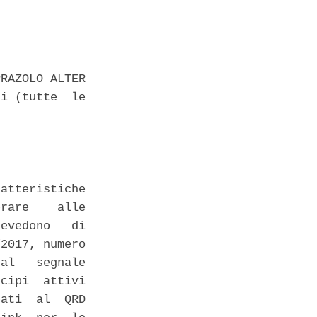
RAZOLO ALTER

i (tutte  le

atteristiche

rare    alle

evedono   di

2017, numero

al   segnale

cipi  attivi

ati  al  QRD
