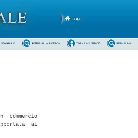
HOME
L SOMMARIO
TORNA ALLA RICERCA
TORNA ALL'INDICE
PERMALINK
n  commercio

pportata  ai
