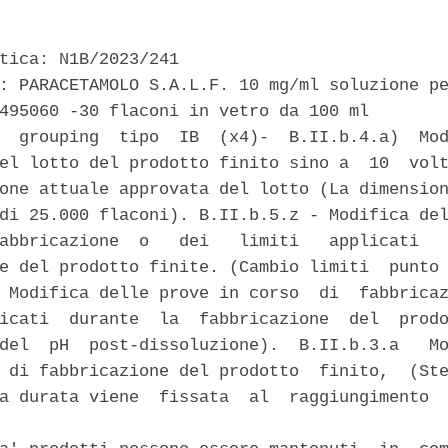
tica: N1B/2023/241 

: PARACETAMOLO S.A.L.F. 10 mg/ml soluzione pe
495060 -30 flaconi in vetro da 100 ml 

  grouping  tipo  IB  (x4)-  B.II.b.4.a)  Mod
el lotto del prodotto finito sino a  10  volt
one attuale approvata del lotto (La dimension
di 25.000 flaconi). B.II.b.5.z - Modifica del
abbricazione  o   dei   limiti   applicati   
e del prodotto finite. (Cambio limiti  punto 
 Modifica delle prove in corso  di  fabbricaz
icati  durante  la  fabbricazione  del  prodo
del  pH  post-dissoluzione).  B.II.b.3.a   Mo
 di fabbricazione del prodotto  finito,  (Ste
a durata viene  fissata  al  raggiungimento  