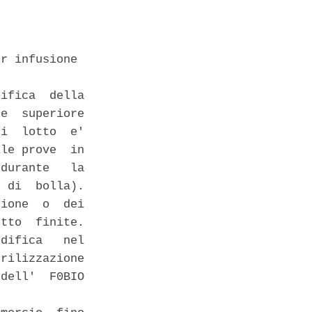
r infusione 

ifica  della

e  superiore

i  lotto  e'

le prove  in

durante   la

 di  bolla).

ione  o  dei

tto  finite.

difica   nel

rilizzazione

dell'  F0BIO
