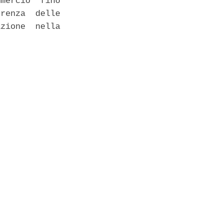
mercio  fino

renza  delle

zione  nella
