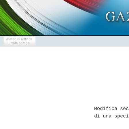
Avviso di rettifica
Errata corrige
Modifica sec
di una speci
            