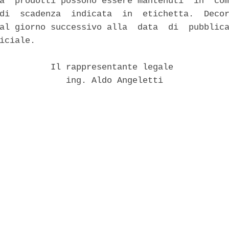
a' prodotti possono essere mantenuti  in  com
di  scadenza  indicata  in  etichetta.  Decor
al giorno successivo alla  data  di  pubblica
iciale. 

          Il rappresentante legale 

             ing. Aldo Angeletti 
