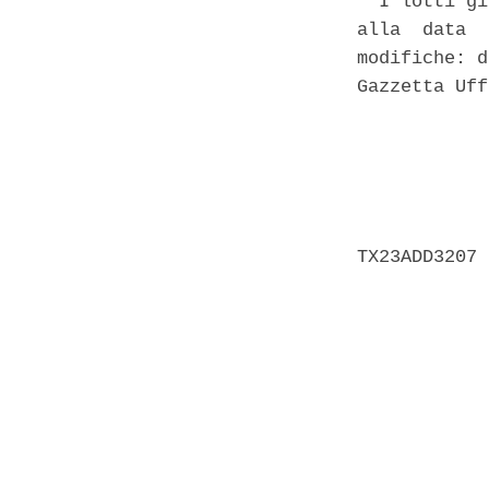
  I lotti gi
alla  data  
modifiche: d
Gazzetta Uff
            
            