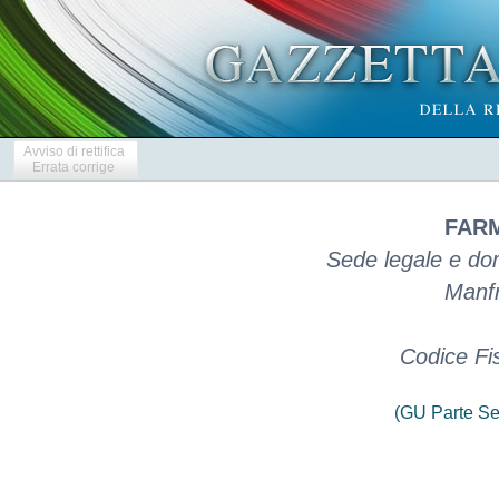
Avviso di rettifica
Errata corrige
FARM
Sede legale e dom
Manfr
Codice Fi
(GU Parte Se