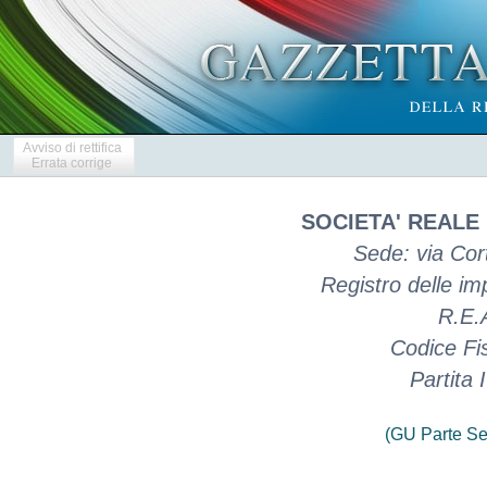
Avviso di rettifica
Errata corrige
SOCIETA' REALE
Sede: via Cort
Registro delle i
R.E.
Codice Fi
Partita
(GU Parte Se