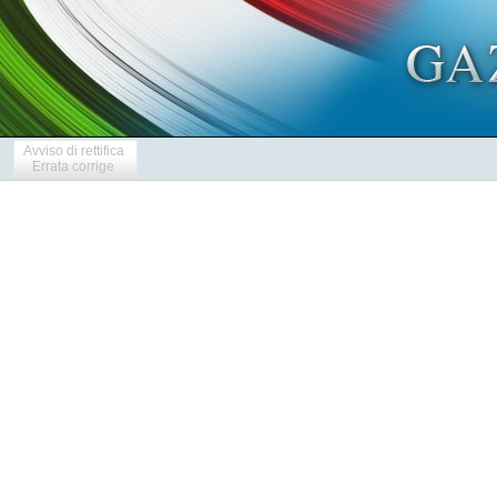
Avviso di rettifica
Errata corrige