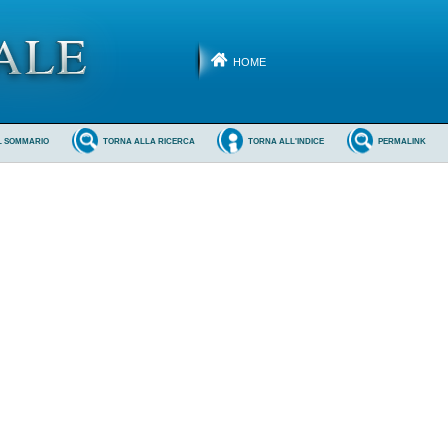
HOME
L SOMMARIO
TORNA ALLA RICERCA
TORNA ALL'INDICE
PERMALINK