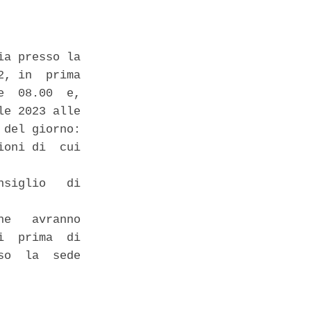
a presso la

, in  prima

  08.00  e,

e 2023 alle

del giorno: 

oni di  cui

siglio   di

e   avranno

  prima  di

o  la  sede
