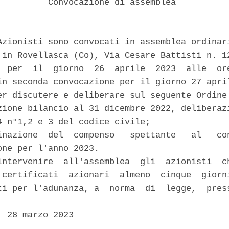
          Convocazione di assemblea 

Azionisti sono convocati in assemblea ordinari
 in Rovellasca (Co), Via Cesare Battisti n. 12
  per  il  giorno  26  aprile  2023  alle  ore
in seconda convocazione per il giorno 27 april
er discutere e deliberare sul seguente Ordine 
zione bilancio al 31 dicembre 2022, deliberazi
4 n°1,2 e 3 del codice civile; 

inazione  del  compenso   spettante   al   con
one per l'anno 2023. 

intervenire  all'assemblea  gli  azionisti  ch
 certificati  azionari  almeno  cinque  giorni
ti per l'adunanza, a  norma  di  legge,  press
 28 marzo 2023 
