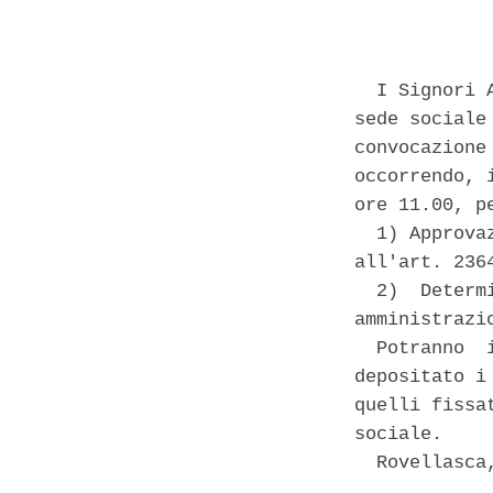
            
  I Signori 
sede sociale
convocazione
occorrendo, 
ore 11.00, p
  1) Approva
all'art. 236
  2)  Determ
amministrazi
  Potranno  
depositato i
quelli fissa
sociale. 

  Rovellasca,