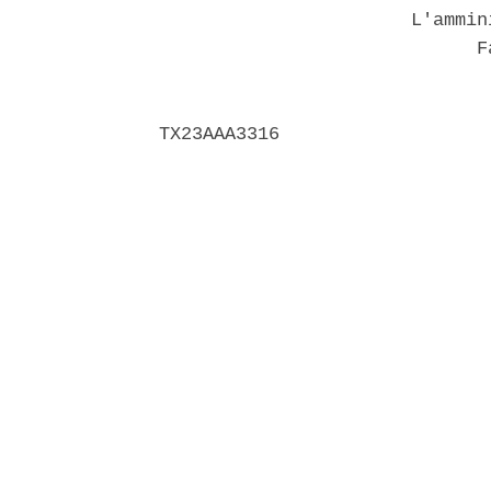
                       L'ammin
                             Fa