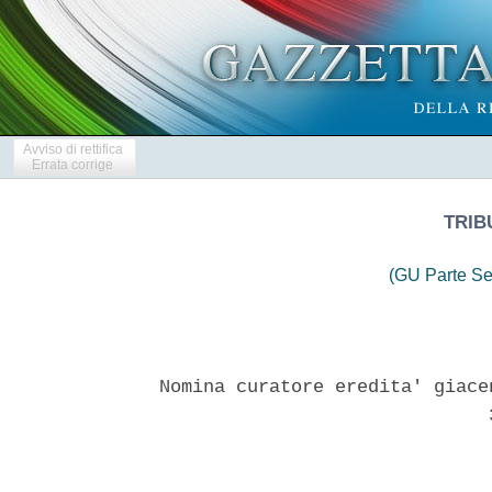
Avviso di rettifica
Errata corrige
TRIB
(GU Parte Se
Nomina curatore eredita' giace
                              3