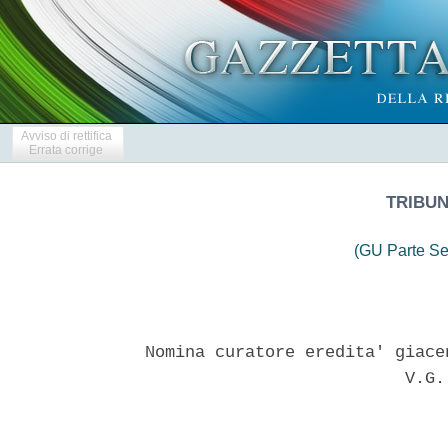
Avviso di rettifica
Errata corrige
TRIBUN
(GU Parte Se
Nomina curatore eredita' giace
                          V.G. 