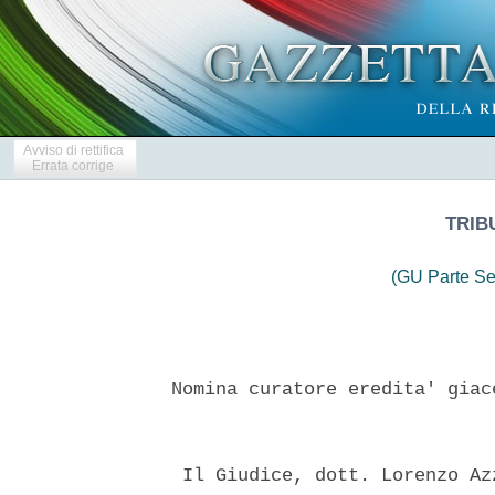
Avviso di rettifica
Errata corrige
TRIB
(GU Parte Se
 Nomina curatore eredita' giac
  Il Giudice, dott. Lorenzo Az