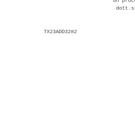
                       Un proc
                        dott.s