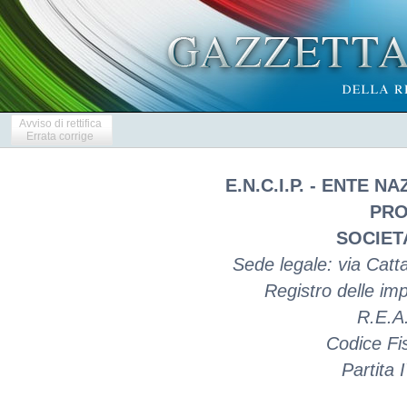
Avviso di rettifica
Errata corrige
E.N.C.I.P. - ENTE N
PRO
SOCIET
Sede legale: via Catt
Registro delle i
R.E.A
Codice Fi
Partita