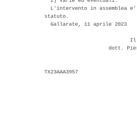
  2) Varie ed eventuali. 

  L'intervento in assemblea e'
statuto. 

  Gallarate, 11 aprile 2023 

                            Il 
                     dott. Pie