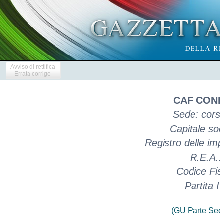
Avviso di rettifica
Errata corrige
CAF CONF
Sede: cors
Capitale soc
Registro delle 
R.E.A
Codice Fi
Partita
(GU Parte Se