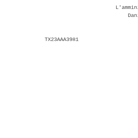
                       L'ammin
                           Dani