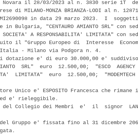
 Novara il 28/03/2023 al n. 3830 serie 1T  de
rese di MILANO-MONZA BRIANZA-LODI al n. 12871
MI2690098 in data 29 marzo 2023.  I  soggetti
e in Bulgaria, "CENTAURO AMIANTO SRL" con sed
 SOCIETA' A RESPONSABILITA' LIMITATA" con sed
uito il "Gruppo Europeo di  Interesse  Econom
Italia - Milano via Podgora n. 4. 

i dotazione e' di euro 30.000,00 e' suddiviso
IANTO  SRL"  euro  12.500,00;  "ESCO  AGENCY 
TA'  LIMITATA"  euro  12.500,00;  "MODEMTECH 
tore Unico e' ESPOSITO Francesca che rimane i
ed e' rieleggibile. 

 del Collegio dei Membri  e'  il  signor  LAN
del Gruppo e' fissata fino al 31 dicembre 206
gata. 
