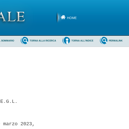
HOME
L SOMMARIO
TORNA ALLA RICERCA
TORNA ALL'INDICE
PERMALINK
E.G.L. 

 marzo 2023,
