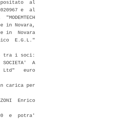
positato  al

020967 e  al

  "MODEMTECH

e in Novara,

e in  Novara

ico  E.G.L."

 tra i soci:

 SOCIETA'  A

 Ltd"   euro

n carica per

ZONI  Enrico

0  e  potra'
