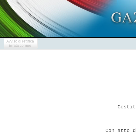
Avviso di rettifica
Errata corrige
      Costit
  Con atto d