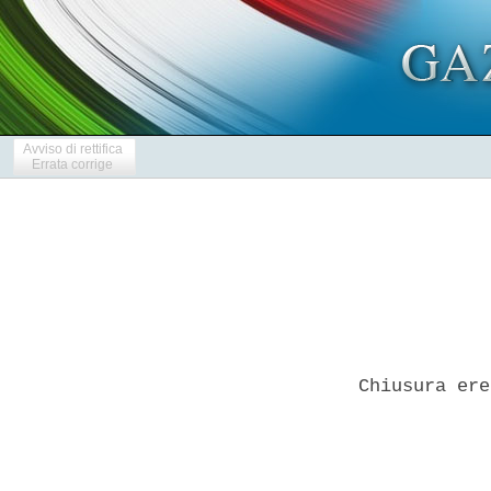
Avviso di rettifica
Errata corrige
Chiusura ere
            