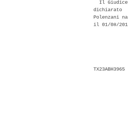
  Il Giudice
dichiarato  
Polenzani na
il 01/08/201
            
            