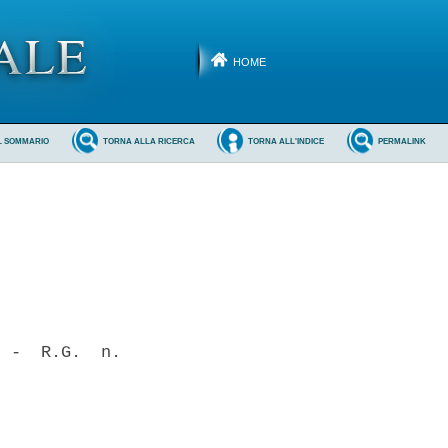
HOME
L SOMMARIO
TORNA ALLA RICERCA
TORNA ALL'INDICE
PERMALINK
 -  R.G.  n.
